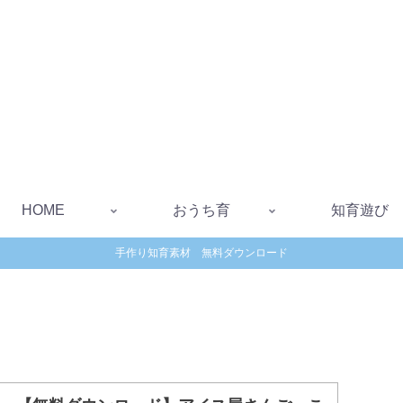
HOME
おうち育
知育遊び
手作り知育素材 無料ダウンロード