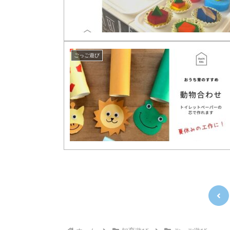
ごっご遊び
前
へ