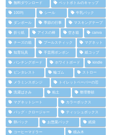
無料ダウンロード
ペットボトルのキャップ
100均
シール
牛乳パック
ダンボール
季節の行事
マスキングテープ
折り紙
アイスの棒
空き箱
canva
チーズの箱
プールスティック
マグネット
知育玩具
手芸用ポンポン
紙コップ
パンチングボード
ホワイトボード
kindle
ピンタレスト
輪ゴム
ストロー
メラミンスポンジ
トイレットペーパーの芯
洗濯ばさみ
粘土
整理整頓
マグネットシート
カラーボックス
バッグ・クロージャー
ティッシュボックス
卵パック
お惣菜パック
紙袋
コーヒーマドラー
積み木