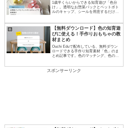
1歳半くらいからできる知育遊び「色分
け」。透明なお惣菜パックとペットボト
ルのキャップ、シールを用意するだけで
遊べます。色分け、数の理解をテーマ
に、ごっこ遊び感覚で楽しめますよ。お
うちで簡単に取り入れられる知育アイデ
【無料ダウンロード】色の知育遊
色
アです。
びに使える！手作りおもちゃの教
材まとめ
Ouchi Eduで配布している、無料ダウン
ロードできる手作り知育素材「色」のま
とめ記事です。色のマッチング、色の分
類など、幼児向けの色の知育遊びができ
るダウンロード教材をリストアップしま
した。おうちで手作りしてご利用くださ
スポンサーリンク
い。