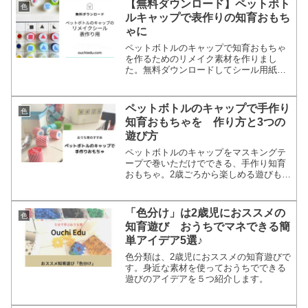
【無料ダウンロード】ペットボト
色
ルキャップで表作りの知育おもち
ゃに
ペットボトルのキャップで知育おもちゃ
を作るためのリメイク素材を作りまし
た。無料ダウンロードしてシール用紙に
プリントしたら、カットしてペットボト
ルのキャップに貼るだけ。絵柄のマッチ
ング遊び、同図形発見、色分類、表整
ペットボトルのキャップで手作り
色
理、などいろんな知育遊びに使えます。
知育おもちゃを 作り方と3つの
遊び方
ペットボトルのキャップをマスキングテ
ープで巻いただけでできる、手作り知育
おもちゃ。2歳ごろから楽しめる遊びも紹
介します。
「色分け」は2歳児におススメの
色
知育遊び おうちでマネできる簡
単アイデア5選♪
色分類は、2歳児におススメの知育遊びで
す。身近な素材を使っておうちでできる
遊びのアイデアを５つ紹介します。