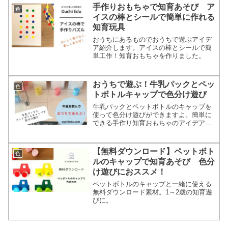
手作りおもちゃで知育あそび ア
色
イスの棒とシールで簡単に作れる
知育玩具
おうちにあるものでおうちで遊ぶアイデ
ア紹介します。アイスの棒とシールで簡
単工作！知育おもちゃを作りました。
おうちで遊ぶ！牛乳パックとペッ
色
トボトルキャップで色分け遊び
牛乳パックとペットボトルのキャップを
使って色分け遊びができますよ。簡単に
できる手作り知育おもちゃのアイデアで
す。
【無料ダウンロード】ペットボト
色
ルのキャップで知育あそび 色分
け遊びにおススメ！
ペットボトルのキャップと一緒に使える
無料ダウンロード素材。1～2歳の知育遊
びに。