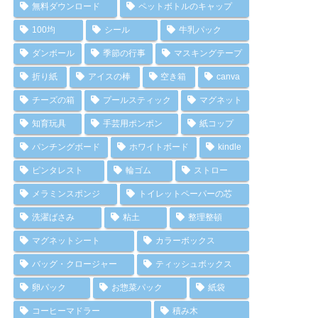
無料ダウンロード
ペットボトルのキャップ
100均
シール
牛乳パック
ダンボール
季節の行事
マスキングテープ
折り紙
アイスの棒
空き箱
canva
チーズの箱
プールスティック
マグネット
知育玩具
手芸用ポンポン
紙コップ
パンチングボード
ホワイトボード
kindle
ピンタレスト
輪ゴム
ストロー
メラミンスポンジ
トイレットペーパーの芯
洗濯ばさみ
粘土
整理整頓
マグネットシート
カラーボックス
バッグ・クロージャー
ティッシュボックス
卵パック
お惣菜パック
紙袋
コーヒーマドラー
積み木