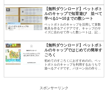
児、3歳児の家庭でできる数概念の学習
におすすめ
【無料ダウンロード】ペットボト
数
ルのキャップで知育遊び 並べて
学べる1〜10までの数シート
ペットボトルのキャップを活用して算数
教具を作るアイデアです。キャップのサ
イズに合わせて作った数シートは、記事
から無料ダウンロードして使っていただ
けます。指先の知育、数と数字のマッチ
ング、色、などいろんなテーマで遊べま
【無料ダウンロード】ペットボト
数
す。手作り知育おもちゃとしてお楽しみ
ルのキャップではじめての簡単す
ください。
ごろく
初めてのすごろくにおすすめのの。ペッ
トボトルのキャップを利用するおうちで
遊べるアイデです。パターン分の作り方
は、ピンタレストをご覧ください。
スポンサーリンク