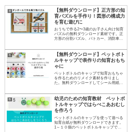
【無料ダウンロード】正方形の知
形
育パズルを手作り！図形の構成力
を育む遊びに
おうちで作る2〜3歳のお子さん向け知育
パズルの無料ダウンロード素材です。正
方形の分割パズル、パトカー、消防車、
救急車などの乗り物や、虫、季節のイラ
ストなど、好みの絵柄を選んで、ダンボ
ールなどの廃材を活用して作れます。
【無料ダウンロード】ペットボト
色
ルキャップで表作りの知育おもち
ゃに
ペットボトルのキャップで知育おもちゃ
を作るためのリメイク素材を作りまし
た。無料ダウンロードしてシール用紙に
プリントしたら、カットしてペットボト
ルのキャップに貼るだけ。絵柄のマッチ
ング遊び、同図形発見、色分類、表整
幼児のための知育教材 ペットボ
数
理、などいろんな知育遊びに使えます。
トルキャップではらぺこあおむし
を作ろう
ペットボトルのキャップを使って遊べる
知育台紙が無料ダウンロードできます。
1～１０個のペットボトルキャップでは
らぺこあおむしを作る知育玩具。2歳