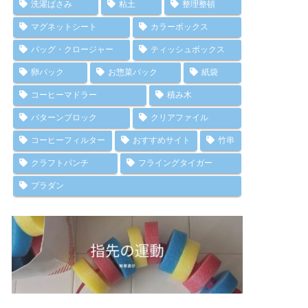
洗濯ばさみ
粘土
整理整頓
マグネットシート
カラーボックス
バッグ・クロージャー
ティッシュボックス
卵パック
お惣菜パック
紙袋
コーヒーマドラー
積み木
パターンブロック
クリアファイル
コーヒーフィルター
おすすめサイト
竹串
クラフトパンチ
フライングタイガー
プラダン