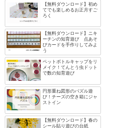
【無料ダウンロード】初め
てでも楽しめるお正月すご
ろく
【無料ダウンロード】ニキ
ーチンの知育遊び 点あそ
びカードを手作りしてみよ
う
ペットボトルキャップをリ
メイク！てんとう虫ドット
で数の知育遊び
円形重ね図形のパズル遊
び！チーズの空き箱にジャ
ストイン
【無料ダウンロード】春の
シール貼り遊びの台紙