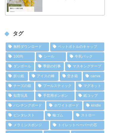
タグ
無料ダウンロード
ペットボトルのキャップ
100均
シール
牛乳パック
ダンボール
季節の行事
マスキングテープ
折り紙
アイスの棒
空き箱
canva
チーズの箱
プールスティック
マグネット
知育玩具
手芸用ポンポン
紙コップ
パンチングボード
ホワイトボード
kindle
ピンタレスト
輪ゴム
ストロー
メラミンスポンジ
トイレットペーパーの芯