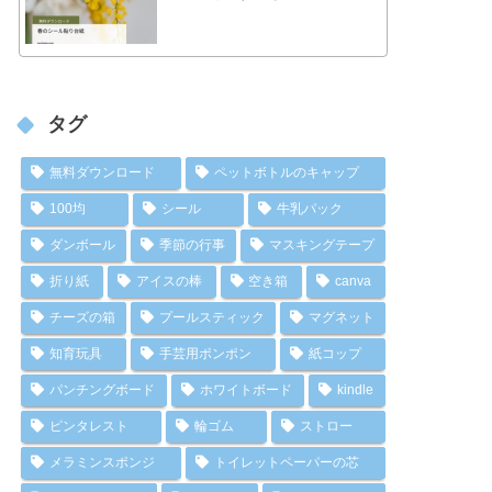
タグ
無料ダウンロード
ペットボトルのキャップ
100均
シール
牛乳パック
ダンボール
季節の行事
マスキングテープ
折り紙
アイスの棒
空き箱
canva
チーズの箱
プールスティック
マグネット
知育玩具
手芸用ポンポン
紙コップ
パンチングボード
ホワイトボード
kindle
ピンタレスト
輪ゴム
ストロー
メラミンスポンジ
トイレットペーパーの芯