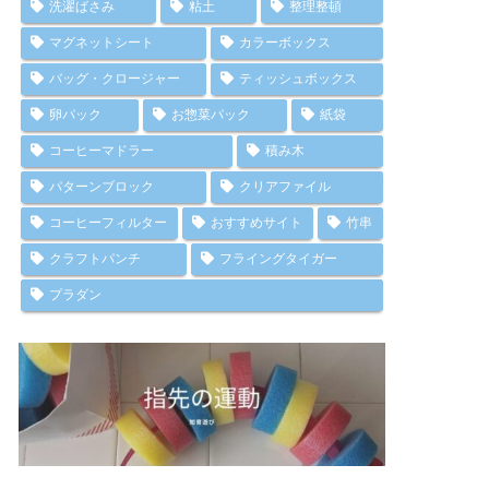
洗濯ばさみ
粘土
整理整頓
マグネットシート
カラーボックス
バッグ・クロージャー
ティッシュボックス
卵パック
お惣菜パック
紙袋
コーヒーマドラー
積み木
パターンブロック
クリアファイル
コーヒーフィルター
おすすめサイト
竹串
クラフトパンチ
フライングタイガー
プラダン