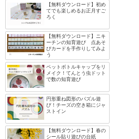
【無料ダウンロード】初め
てでも楽しめるお正月すご
ろく
【無料ダウンロード】ニキ
ーチンの知育遊び 点あそ
びカードを手作りしてみよ
う
ペットボトルキャップをリ
メイク！てんとう虫ドット
で数の知育遊び
円形重ね図形のパズル遊
び！チーズの空き箱にジャ
ストイン
【無料ダウンロード】春の
シール貼り遊びの台紙